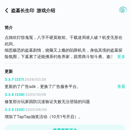
盗墓长生印
游戏介绍
简介
点烛吹灯惊鬼冤，八字不硬莫敢前。千载迷局谁人破？机变无形在
此间。
细思极恐的盗墓剧情，烧脑又上瘾的陷阱机关，身临其境的盗墓探
险氛围，下墓累了还能佛系钓鱼养家，跟黑商斗智斗勇。邀您重温
更多
生存解谜单机游戏--《盗墓长生印》。
【故事背景】
更新
传说上古三皇，历尽艰辛，铸成长生之法。后人皆向往，欲求之而
3.3.7 (337)
2026/02/28
不得。直至汉高祖刘邦之孙，淮南王刘安，踏遍千山，访寻先王墓
更新的了广告sdk，更换了广告服务平台。
查看
陵，得长生之法，遗留长生印流传于世间。后长生印隐匿于历代帝
游戏中的激励视频广告将更合规，将不会再有乱弹窗或自动下载等
皇手中，下落渐渐不得而知。
3.3.6 (336)
2025/10/09
乱七八糟的东西。
修复部分玩家因防沉迷验证失败无法登陆的问题
千年后，吕烽等人受托，携带淮南图残卷，重启长生印探寻之路。
3.3.5 (335)
2025/09/30
不料，在淇河大墓探寻中因滔天巨浪与队员走散。至此，吕烽便卷
增加了TapTap抽奖活动（10月1号开启）。
入一场先王谋划千年的阴谋之中……