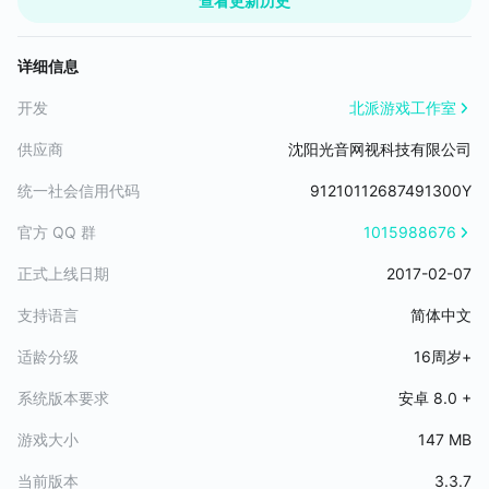
查看更新历史
【游戏特色】
1.抽丝剥茧，千载迷局扑朔迷离
上古三皇，铸成长生之法，然而长生岂无代价？秦三十七年，擅长
详细信息
生术的鬼谷全族遭诛，始皇又是否真的驾崩？至汉，淮南王刘安得
长生之法，鸡犬升天，为何却未见其长生？这一切背后隐藏着长生
开发
北派游戏工作室
印的秘密沉寂千载，直至千年后，故事在你身上重新开启，然而你
供应商
沈阳光音网视科技有限公司
踏出第一步开始便已入局。这场阴谋，最后真正的赢家会是谁？
统一社会信用代码
91210112687491300Y
2.机变无形，生死抉择存乎一念
九州五岳连锁机关，八宝盒华容道解谜……这里的机关变化万千。你
官方 QQ 群
1015988676
将跟随剧情，步步深入，数十种烧脑机关等待你一一破解。而且你
正式上线日期
2017-02-07
要知道，如果你无法解开这些机关，你也将永远止步当前！越是危
机重重，越是要沉着应对，只有真正的摸金校尉强者才能最终接触
支持语言
简体中文
到藏在墓下千年的真相。
适龄分级
16周岁+
3.危机四伏，墓下千险步步为营
淇河大墓、商洛山古墓、秦始皇陵、南洋古墓、上古魔窟，千年古
系统版本要求
安卓 8.0 +
墓风貌各异的同时危机四伏，稍有不慎便深陷迷阵。那平坦的墓道
游戏大小
147 MB
可能隐藏着致命陷阱，那火光照不亮的漆黑一角游荡着的是陪葬的
孤魂，那一个个棺椁推开之后谁能知是祸是福……食物已经见底，火
当前版本
3.3.7