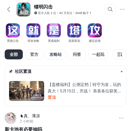
镭明闪击
官方入驻
2 位
40 万关注
4448 帖子
黑盾公告
塔攻攻略
黑盾福利
直面策划
建议反馈
全部
官方
攻略站
问答
一起玩
精华
社区置顶
【盖楼福利】公测定档 | 转守为攻，玩的
真大！5月15日，开战！ 恭喜各位获奖指
挥官！请获奖者联系福利官（QQ号：
置顶
3880188223）凭个人主页和获奖截图兑
换奖励。奖励领取截止至2026年6月15
♞真、薄凉
日23:59，请及时联系领取！ 尊敬的各位
2 小时前
指挥官： 大家好，我是《镭明闪击》的
制作人。 很高兴告诉大家，《镭明闪
新卡池有必要抽吗