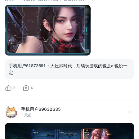
玛维兹用的还是老剧情的建模，和登录cg相差极大，相比之下丑成
鬼，这游戏到头了，别充钱，真是什么牛鬼蛇神都来了
手机用户61872591
：
大压抑时代，后续玩游戏的也是ai也说一
定
2
4
手机用户69632635
1 天前