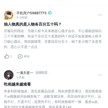
手机用户59887773
3 小时前
抽人物真的是人物各百分五十吗？
开服玩到现在，当期人权卡从来都是心愿才会出。不心愿能连续出
三个不要的啊。你这个百分五十是真的吗？你还不如直接标人权卡
只能心愿出。我也能接受。非要说百分五十。抽了多少期了全是歪
的。恶心人不是一点点
1
评论
一满天星一
在线吃瓜
1 天前
吃相越来越难看
米多利的瑜伽皮，原先是藏品品质，我在拼图里看过，现在随便搞
个ai视频就开始糊弄龟了，连配音都没有，而且动作设计不行，运
镜不行，尺度不行，连贯性不行，有时候脸都不一致，最差ai皮。
原先2000兑换券能换的东西，现在美美卖148。