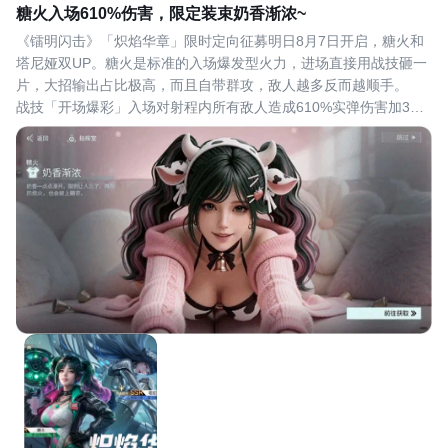
糖火入场610%伤害，限定装束奶香渐浓~
《镭明闪击》「炽焰华章」限时定向征募明日8月7日开启，糖火和
塔尼娅双UP。糖火是标准的入场爆发型火力，进场直接用战技砸一
片，大招输出占比极高，而且自带群攻，敌人越多反而越顺手。
战技「开场爆彩」入场对射程内所有敌人造成610%实弹伤害加3秒
晕眩，无视掩体。清杂起手或打断敌方节奏都是一锤定音的存在。
大招「满膛轮盘」装填9发炮弹，常规弹无视掩体打实弹，追踪弹带
眩晕和弹射，引爆弹必定暴击。三种弹种随机切