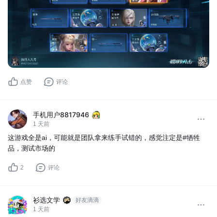
点赞
评论
手机用户8817946
1 天前
这游戏全是ai，可能就是团队拿来练手试错的，感觉注定是#牺牲
品，测试市场的
2
评论
衫选文学
好友滴滴
1 天前