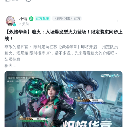
小镭
官方版主
《镭明闪击》官方
2 天前
【炽焰华章】糖火：入场爆发型火力登场！限定装束同步上
线！
尊敬的指挥官： 限时定向征募【炽焰华章】即将开启！ 指定队员 
糖火、塔尼娅 限时概率UP，话不多说，先来看看糖火的介绍吧～
队员信息
糖火
职业： 火力
战术： 旧地联合、战术响应
技能解析
大招 - 【满膛轮盘】
开启后装填9发炮弹，打出时在常规弹、追踪弹、引爆弹中随机一种
效果：
常规弹：对目标造成实弹伤害，无视掩体
追踪弹：对目标造成实弹伤害和眩晕效果，无视掩体，并额外触发
弹射