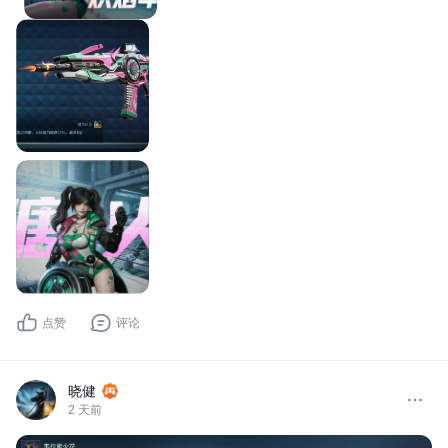
点赞
评论
晓健
2 天前