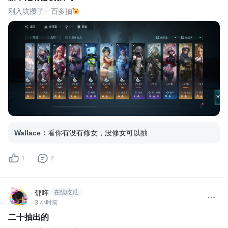
击》现已公测定档 5 月 15 日，即将正式
刚入坑攒了一百多抽
与大家见面！ 从最初构想到正式与大家
见面，我们始终想做的，是一款真正打出
自己风格的游戏——它要有足够鲜明的审
美表
Wallace
：
看你有没有修女，没修女可以抽
1
2
郁哖
在线吃瓜
3 小时前
二十抽出的