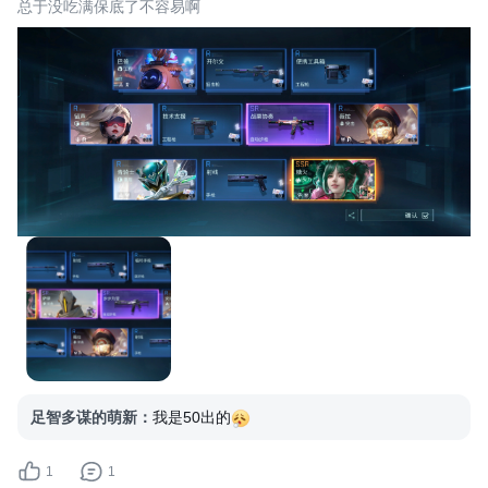
总于没吃满保底了不容易啊
足智多谋的萌新
：
我是50出的
1
1