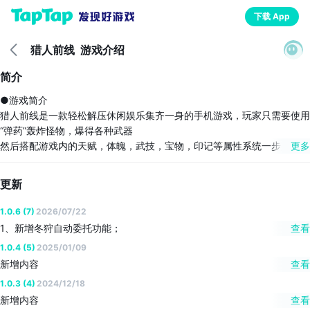
下载 App
猎人前线
游戏介绍
简介
●游戏简介
猎人前线是一款轻松解压休闲娱乐集齐一身的手机游戏，玩家只需要使用
“弹药”轰炸怪物，爆得各种武器
然后搭配游戏内的天赋，体魄，武技，宝物，印记等属性系统一步步成
更多
长，开荒副本，挑战心魔，成为最强猎人！
游戏内有多种武器可以自由搭配，掌握克制关系，跟玩家斗智斗勇，展现
更新
你的冒险精神和策略思维！
1.0.6 (7)
2026/07/22
1、新增冬狩自动委托功能；
查看
2、修复已知BUG。
1.0.4 (5)
2025/01/09
新增内容
查看
1、“爆装玩法”代替“合成玩法”
1.0.3 (4)
2024/12/18
2、武器提升方式大改版
新增内容
查看
3、新增弹药系统，爆装效率拉满