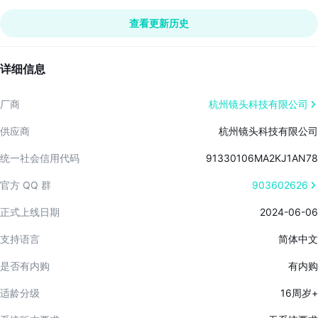
1、“爆装玩法”代替“合成玩法”
4、新增悬赏玩法，猎人就该打猎
2、武器提升方式大改版
查看更新历史
5、新增狩猎场地图及关卡
3、新增弹药系统，爆装效率拉满
6、科技大调整，电池大返还
4、新增悬赏玩法，猎人就该打猎
7、双卡又双叒叕添新福利
5、新增狩猎场地图及关卡
详细信息
6、科技大调整，电池大返还
7、双卡又双叒叕添新福利
厂商
杭州镜头科技有限公司
供应商
杭州镜头科技有限公司
统一社会信用代码
91330106MA2KJ1AN78
官方 QQ 群
903602626
正式上线日期
2024-06-06
支持语言
简体中文
是否有内购
有内购
适龄分级
16周岁+