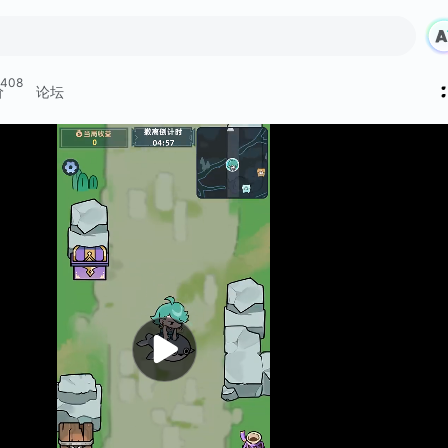
408
价
论坛