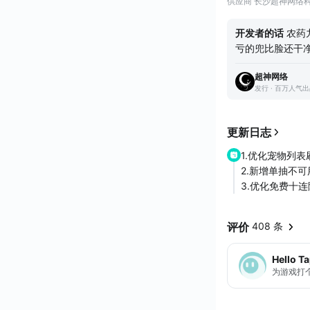
供应商 长沙超神网络
开发者的话
农药
亏的兜比脸还干
峡谷，没有隐身
超神网络
撤离！
发行 · 百万人气
更新日志
1.优化宠物列表
2.新增单抽不
3.优化免费十
评价
408 条
Hello T
为游戏打