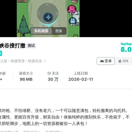
实机画面
图集
峡谷搜打撤
测试
8.0
方入驻
快捷登录
快捷实名
安卓
iOS
年龄
游戏大小
关注
上线日期
6+
96 MB
30 万
2026-02-11
惧对枪、不怕堵桥、没有老六，一个可以随意满包，轻松撤离的乌托邦。
有属性、更能百倍升值，财富自由！体验纯粹的搜刮快乐，不抢箱子，不
吊胆听脚步，地图上的一切资源都被你一人承包！