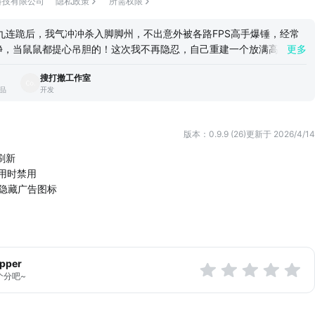
科技有限公司
隐私政策
所需权限
九连跪后，我气冲冲杀入脚脚州，不出意外被各路FPS高手爆锤，经常
净，当鼠鼠都提心吊胆的！这次我不再隐忍，自己重建一个放满高资的
更多
阴人的面罩男，没有带着瑶妹大杀四方的野王，进去只有搜索，塞满，
搜打撤工作室
出品
开发
版本：0.9.9 (26)
更新于 2026/4/14
刷新
可用时禁用
连隐藏广告图标
apper
个分吧~