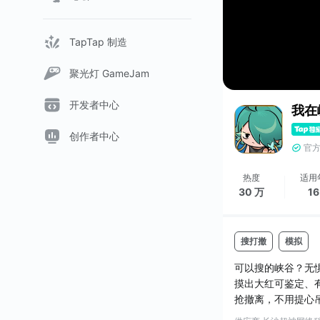
TapTap 制造
聚光灯 GameJam
开发者中心
我在
创作者中心
官
热度
适用
30 万
1
搜打撤
模拟
可以搜的峡谷？无
摸出大红可鉴定、
抢撤离，不用提心