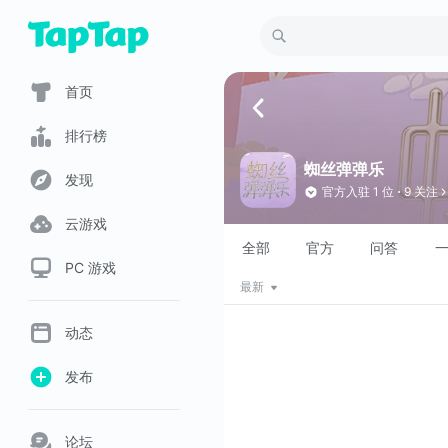
首页
排行榜
蜘丝弹弹乐
发现
官方入驻
1 位
9 关注
云游戏
全部
官方
问答
PC 游戏
最新
动态
发布
论坛