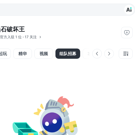
陨石破坏王
官方入驻
1 位
17 关注
起玩
精华
视频
组队招募
攻略
反馈