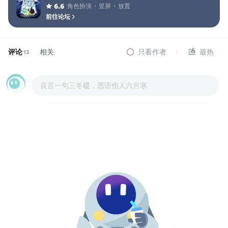
角色扮演
竖屏
放置
6.6
前往论坛
评论
相关
只看作者
最热
13
良言一句三冬暖，恶语伤人六月寒