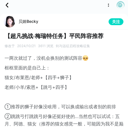
贝姬Becky
关注
【超凡挑战·梅瑞特任务】平民阵容推荐
修改于
2024/10/21
3611 浏览
剑与远征启程攻略征集
一两次就过了，没机会换别的测试阵容
框框里面的是自己上：
猫女/布莱恩/老师+【四手+狮子】
老师/小羊/索恩+【跳弓+四手】
①推荐的狮子好像没啥用，可以换成输出或者别的前排
②跳跳弓打跳跳弓好像还挺好使的…当然也可以试试：五
月、阿德、猫女（推荐的猫女感觉一般，可能因为我不是巅