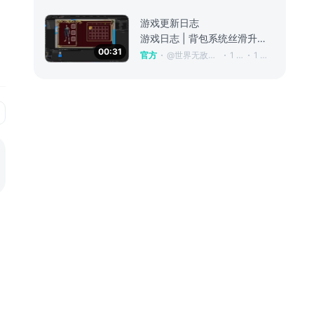
游戏更新日志
游戏日志 | 背包系统丝滑升级！🎒 家人们！改了三天的背包程序，今天终于搞定——主角能正常穿戴道具、和背包互动了！ ✨今日亮点： 1. 穿戴逻辑优化：点装备替换，实时更新 2. 交互反馈升级：开关背包有动画 3. 性能优化：塞满道具也不卡，秒开秒关超流畅 🎯下一步： - 优化流程 - 背包机制 开发像搭积木，每块都要精雕细琢～宝子们有背包神仙设计？评论区甩链接！ #聚光灯gamejam开发者日志
00:31
官方
@世界无敌咆哮
1 赞
1 回复