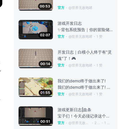
00:53
官方
@世界无敌咆哮
游戏开发日志
✨背包系统预告｜你的冒险储物间正在升级中！ “救命！捡了一堆材料却找不到在哪用…🥲” “背包满了只能忍痛丢装备谁懂啊！！” ——收到冒险家们的高频吐槽啦！ 这次我们悄悄把背包系统“拆了重装”👷‍♀️ 现在打开背包，界面像打开魔法口袋一样丝滑✨ 你们还有什么背包黑科技脑洞？快来评论区许愿！ #聚光灯gamejam开发者日志
02:07
官方
@世界无敌咆哮
1 赞
开发日志｜白模小人终于有"灵
魂"了！🎮
辑
00:14
官方
@世界无敌咆哮
1 赞
机
我们的demo终于做出来了!
我们的demo终于做出来了! 经历了这么久，我们的游戏终于完成demo版本啦!团队里的伙伴们都是学生，一边负责课业，一边负责游戏制作，大家都快秃头啦！ ✨ 这次demo不是“成品”，是我们掏心窝子拿出的“进度条”——还有很多bug要修，很多细节要磨，但看到你们在评论区喊“搞快点”，我们敲代码的手都更有劲了！ 评论区抽三个小伙伴给秃头的开发小伙伴米诺地尔 #聚光灯gamejam开发者日志
01:55
官方
@世界无敌咆哮
1 赞
以
游戏更新日志‖血条
宝子们！今天必须记录这个历史性时刻——**角色交互血条系统**，从零开始搭好啦！ ✨【首次实现：血条终于“活”了】 现在角色打架时，血条会跟着被打对象跑，掉血数字也能正常跳了～虽然只是基础版，但看到攻击和血条动起来的瞬间，真的成就感拉满！ ⚠️【踩坑记录：原来血条这么“傲娇”】 本来以为就是画个框框掉数字，结果实际做才发现——角色站近了血条会叠在一起，跑快了血条还会“跟不上”… 这次暂时解决了最基
00:51
官方
@世界无敌咆哮
2 赞
1 回复