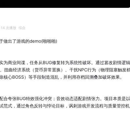
14 次播放
综合
做出了游戏的demo(啪啪啪)
实为商业间谍，任务从BUG修复转为系统性破坏。通过篡改剧情逻
）、扭曲经济系统（货币异常置换）、干扰NPC行为（物理阻塞触发
除核心BOSS）等手段制造混乱，并利用存档回溯叠加破坏效果。
配合夸张BUG特效强化冲突；音效动态适配剧情张力。项目本质是
试范式，通过角色反转与悖论目标，讽刺游戏开发流程与质量管控机