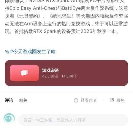
微软确认，NVIDIA RTX Spark Arm架构PC平台将原生支
持Epic Easy Anti-Cheat与BattlEye两大反作弊系统，这意
味着《无畏契约》、《绝地求生》等长期因内核级反作弊驱
动无法在Arm设备上运行的热门竞技游戏，终于可以正常游
玩。首批搭载RTX Spark的设备预计2026年秋季上市。
#今天游戏圈发生了啥
游戏杂谈
42 万
关注
·
14 万
帖子
评论
相关
只看作者
最热
良言一句三冬暖，恶语伤人六月寒