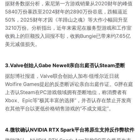
据财务数据分析，索尼第一方游戏销量从2020财年的峰值
5840万份暴跌至2024财年的2890万份谷底，跌幅逼近
50%，2025财年才因《羊蹄山之魂》等大作小幅回升至
3210万份。分析指出，近年来索尼在服务型游戏和工作室
收购上的巨额投入回报不彰，收购Bungie已带来约7.65亿
美元减值损失。
3.Valve创始人Gabe Newell亲自出庭否认Steam垄断
据彭博社报道，Valve联合创始人加布·纽维尔近日就
Wolfire Games提起的反垄断诉讼亲自出庭作证。G胖在庭
上否认Steam在PC游戏领域拥有垄断地位，称消费者有
Xbox、Epic等“极其丰富的选择”，并否认存在禁止开发商
在其他平台以更低价格销售游戏的“不成文规定”。
4.微软确认NVIDIA RTX Spark平台将原生支持反作弊软件