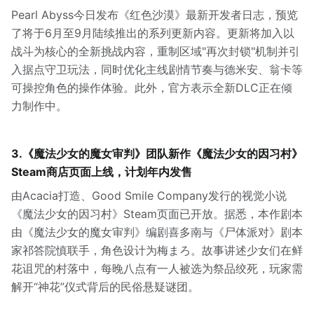
Pearl Abyss今日发布《红色沙漠》最新开发者日志，预览
了将于6月至9月陆续推出的系列更新内容。更新将加入以
战斗为核心的全新挑战内容，重制区域"再次封锁"机制并引
入据点守卫玩法，同时优化主线剧情节奏与德米安、翁卡等
可操控角色的操作体验。此外，官方表示全新DLC正在倾
力制作中。
3.《魔法少女的魔女审判》团队新作《魔法少女的因习村》
Steam商店页面上线，计划年内发售
由Acacia打造、Good Smile Company发行的视觉小说
《魔法少女的因习村》Steam页面已开放。据悉，本作剧本
由《魔法少女的魔女审判》编剧喜多南与《尸体派对》剧本
家祁答院慎联手，角色设计为梅まろ。故事讲述少女们在鲜
花诅咒的村落中，每晚八点有一人被选为祭品绞死，玩家需
解开“神花”仪式背后的民俗悬疑谜团。