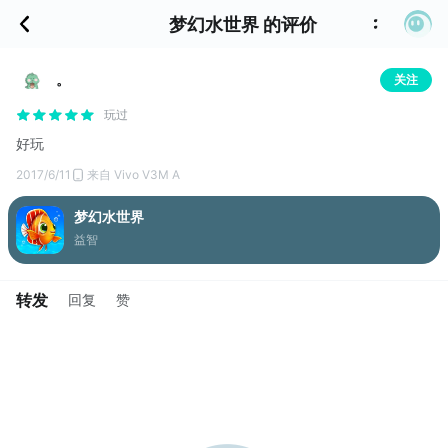
梦幻水世界 的评价
。
关注
玩过
好玩
2017/6/11
来自 Vivo V3M A
梦幻水世界
益智
转发
回复
赞