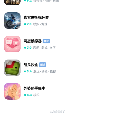
搜打撤
动作
射击
9.2
真实摩托锦标赛
模拟
竞速
7.0
网恋模拟器
测试
恋爱
养成
文字
7.0
甜瓜沙盒
测试
解压
沙盒
模拟
5.4
外婆的手账本
模拟
8.3
已经到底了