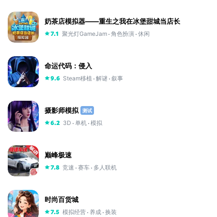
奶茶店模拟器——重生之我在冰堡甜城当店长
聚光灯GameJam
角色扮演
休闲
7.1
命运代码：侵入
Steam移植
解谜
叙事
9.6
摄影师模拟
测试
3D
单机
模拟
6.2
巅峰极速
竞速
赛车
多人联机
7.8
时尚百货城
模拟经营
养成
换装
7.5