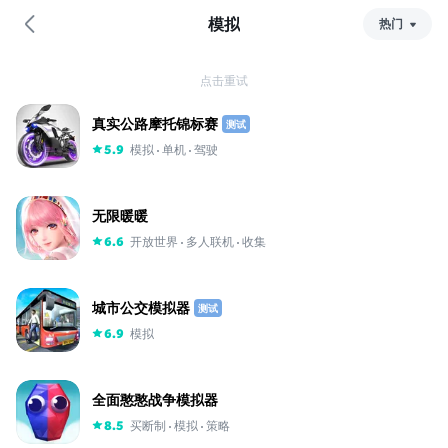
模拟
热门
热
门
点击重试
最
新
真实公路摩托锦标赛
测试
评
模拟
单机
驾驶
5.9
分
无限暖暖
开放世界
多人联机
收集
6.6
城市公交模拟器
测试
模拟
6.9
全面憨憨战争模拟器
买断制
模拟
策略
8.5