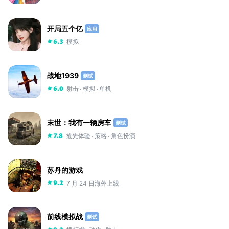
开局五个亿
应用
模拟
6.3
战地1939
测试
射击
模拟
单机
6.0
末世：我有一辆房车
测试
抢先体验
策略
角色扮演
7.8
苏丹的游戏
7 月 24 日海外上线
9.2
前线模拟战
测试