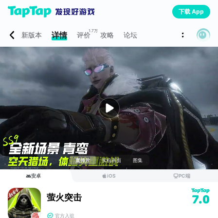
下载 App
1.7万
详情
新版本
评价
攻略
论坛
宣传片
实机画面
图集
安卓
iOS
PC端
萤火突击
7.0
官方入驻