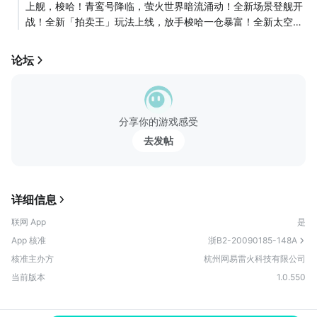
上舰，梭哈！青鸾号降临，萤火世界暗流涌动！全新场景登舰开
戏不应是压力的代名词，它是激情与乐趣的源泉。 SS4赛季已
战！全新「拍卖王」玩法上线，放手梭哈一仓暴富！全新太空种
于3月37日正式开启！除了适合猛攻对抗的全新双排玩法地图
菜主题大金「星穹异种」，做个老吃家！更...
“对峙港”，你还可以装备声音系装备把控全场信息。更有国风冷
兵器激爽械斗、赛季冰宠掩体保护的独特趣味。开年新赛季，迎
论坛
接全系战备升级，全体萤火虫们，拿上你的武器开启摸金博弈新
征程！ 无论迈入哪个赛季，我们一直认为“玩家比开发组更懂游
戏”，各位对游戏的建议经常会让我们觉得眼前一亮，而且往往
效果不错，所以我们变得更加相信玩家的判断。我们也希望有更
分享你的游戏感受
多的玩家参与到《萤火突击》的共研生态里来，在游戏用户中心
去发帖
的共研反馈平台，你的每一条建议、吐槽、怒喷我们都会虚心接
受。“玩家智慧，无限可能”！ 与每一位萤火虫战士共同成长的
《萤火突击》开发组
详细信息
联网 App
是
App 核准
浙B2-20090185-148A
核准主办方
杭州网易雷火科技有限公司
当前版本
1.0.550