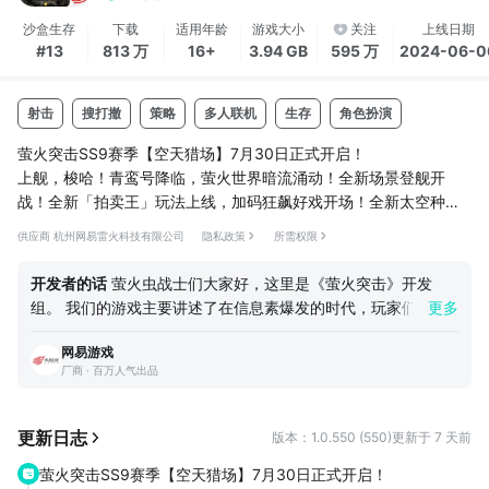
沙盒生存
下载
适用年龄
游戏大小
关注
上线日期
#13
813 万
16+
3.94 GB
595 万
2024-06-0
射击
搜打撤
策略
多人联机
生存
角色扮演
萤火突击SS9赛季【空天猎场】7月30日正式开启！
上舰，梭哈！青鸾号降临，萤火世界暗流涌动！全新场景登舰开
战！全新「拍卖王」玩法上线，加码狂飙好戏开场！全新太空种菜
主题大金「星穹异种」，做个老吃家！更有可自由交易的至臻外观
供应商 杭州网易雷火科技有限公司
隐私政策
所需权限
「G36-青鸾巡天」，参与赛季活动免费即得！
【加码狂飙 好戏开场】
开发者的话
萤火虫战士们大家好，这里是《萤火突击》开发
全新玩法「拍卖王」重磅上线！选择你的最佳拍档，开启一局紧张
组。 我们的游戏主要讲述了在信息素爆发的时代，玩家们作为
更多
刺激的盲选暗拍。每一轮出牌都将揭开更多情报——是运气加持，
萤火虫部队的一员，在封锁区里寻找解决灾难的办法。玩家可以
还是缜密计算？随着轮次推进，藏品底牌逐渐浮现。谨慎出价，还
网易游戏
在这里探索地图、搜刮物资；也可以运用多重战术策略直击敌
是放手一搏？极致博弈，拿下拍品...
厂商 · 百万人气出品
人、掠夺装备。面对危机四伏的世代，还需要应对险境、揭开阴
谋，探索地下城势力、地表势力、暗甲虫阵营的真相等。 围绕
“爽”字做玩法上的创新是我们一直秉持的设计理念。我们有着超
更新日志
版本：1.0.550 (550)
更新于 7 天前
高的出金率、有趣的出金体验，致力于打造一款让玩家既能够轻
萤火突击SS9赛季【空天猎场】7月30日正式开启！
松上手，又能深度体验战斗激爽的射击佳作。我们坚信，射击游