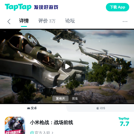
下载 App
详情
评价
论坛
3万
宣传片
图集
安卓
iOS
小米枪战：战场前线
7.7
官方入驻