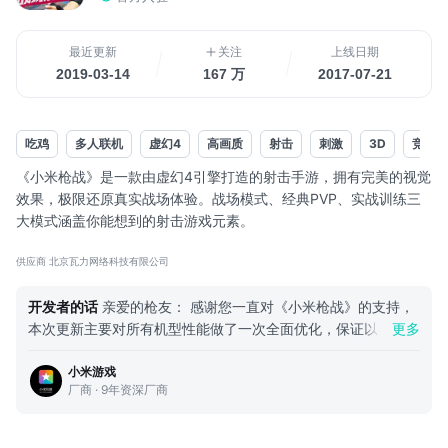
最近更新
关注
上线日期
2019-03-14
167 万
2017-07-21
吃鸡
多人联机
虚幻4
高画质
射击
刺激
3D
竞技
《小米枪战》是一款由虚幻4引擎打造的射击手游，拥有完美的视觉
效果，极限还原真实战场体验。战场模式、经典PVP、实战训练三
大模式涵盖你能想到的射击游戏元素。
【战场模式】
供应商 北京瓦力网络科技有限公司
还原真实的大战场！24VS24的两军对战夺旗玩法，陆战坦克与武装
直升机的加入完美升华战场气氛，四大兵种为玩家带来更多选择！
开发者的话
亲爱的枪友： 感谢您一直对《小米枪战》的支持，
陆空对垒紧张刺激、兵种配合夺旗突击，该模式旨在还原“海陆空一
本次更新主要对所有机型性能做了一次全面优化，保证以往出现
更多
体”的战场体验。
卡顿机型可以流畅的进行游戏，同时新增很多新玩法以及修改了
小米游戏
地图，诚邀您再次体验，同时希望各位枪友能继续给我们提供建
【经典PVP】
厂商 · 9年资深厂商
议，我们会在社区开放相关的收集贴进行收集大家反馈！再次感
拥有众多经典玩法：团队复生、爆破模式、生化模式、躲猫猫模式
谢大家对《小米枪战》的支持！ 《小米枪战》运营团队 玩家Q
等，更多的常规赛、天梯赛、锦标赛、...
群：149021768