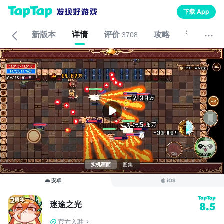
下载 App
新版本
详情
评价
攻略
论坛
3708
实机画面
图集
安卓
iOS
迷途之光
8.5
官方入驻