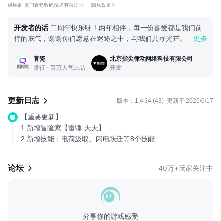
供应商 厦门青瓷数码技术有限公司
隐私政策
====
超爽肉鸽像素弹幕射击!
开发者的话
二周年快乐呀！两年相伴，每一份喜爱都是我们前
这是一款像素风肉鸽弹幕射击游戏，主打技能自由组合营造出的花
行的底气，谢谢你们愿意在迷途之中，与我们共寻光芒。 预祝
更多
式流派。
冒险家们前路有光、欧气满满、身体倍棒、八方来财、好运buff
提起画风我唯唯诺诺，说起可玩性我重拳出击！
青瓷
北京指尖律动网络科技有限公司
全叠满~！ 2周年超强福利版本来袭！历史最丰盛奖励，登录即
【技能】
发行 · 百万人气出品
开发
送！点金石、神话技能自选、限定头像框、限定头像、限定周年
真正意义上的技能自由搭配，想用什么技能随便用！每个技能都拥
异画卡等超多福利限时送！ ===== 哈喽！！！我们两岁
有自己的独有词条，超强流派等你探索！
了！！！我们很有精神！浑身有使不完的劲！接下来努力创新！
【冒险家】
更新日志
版本：1.4.34 (43)
更新于 2026/6/17
加油更新！ ===== 三年之期已到，龙王……（不好意思走错片
各个都是绝活妹，各个绝活都不同。
场了）。 你好，旅行者，很开心你能读到这段话。 这款游戏确
【天赋】
【重要更新】
实是三年之约，从三人下海（不是）创作前作《传说之旅》到现
独有天赋、叠加天赋、套装天赋，主打一个...
1.新增冒险家【雷锤·天天】
在的《迷途之光》，我们自己都不敢相信已经过去三年了！现在
2.新增技能：电荷汲取、闪电跃迁等8个技能
我们把作品拿出来，就像大学刚毕业时找工作，心情是忐忑的，
3.新增神器：聚灵星石、雷电晶石等10个神器
感觉永远没准备好，永远还有很多东西要完善，但是要勇于面对
4.上线全新功能【异画卡】，全新技能卡外观和永久加成！周年
论坛
40万+玩家关注中
现实，不去试试怎么知道自己不行呢，对吧。 《迷途之光》是
庆限时送限定神话...
我们非常非常认真做的一款游戏，目前看优点还是蛮多的。画风
虽然差点，但是数值也不怎么样，不过程序bug也挺多，这里就
不一一赘述了。嘴上虽然这么调侃，心里想的还是怎样少挨骂，
毕竟做游戏（尤其是策划）蛮危险的，搞不好就是一场亲妈保卫
分享你的游戏感受