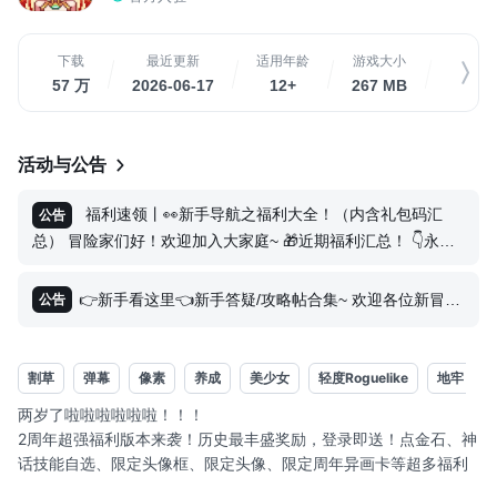
下载
最近更新
适用年龄
游戏大小
关
57 万
2026-06-17
12+
267 MB
40 
活动与公告
福利速领丨👀新手导航之福利大全！（内含礼包码汇
公告
总） 冒险家们好！欢迎加入大家庭~ 🎁近期福利汇总！ 👇永久
密令： MTZG666 MTZG777 MTZG888 MTZG999 VIP666
VIP777 VIP888 VIP999 ————————🎈🎈🎈
👉新手看这里👈新手答疑/攻略帖合集~ 欢迎各位新冒险
—————————— 🎁游戏内福利直送！ 1、【永久免广告
公告
卡】 解锁方式：通关1-1后即可解锁！ 2、创号邮件直送：
【300*蓝钻、5*星辉卷轴、5*宝箱钥匙、3*神装钥匙、200*洗
炼石、50*
割草
弹幕
像素
养成
美少女
轻度Roguelike
地牢
两岁了啦啦啦啦啦啦！！！
2周年超强福利版本来袭！历史最丰盛奖励，登录即送！点金石、神
话技能自选、限定头像框、限定头像、限定周年异画卡等超多福利
限时送！