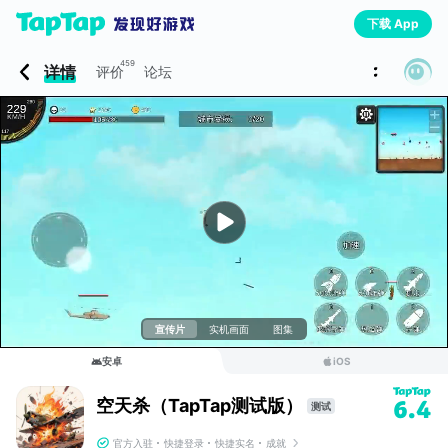
下载 App
459
详情
评价
论坛
宣传片
实机画面
图集
安卓
iOS
空天杀（TapTap测试版）
6.4
测试
官方入驻
快捷登录
快捷实名
成就