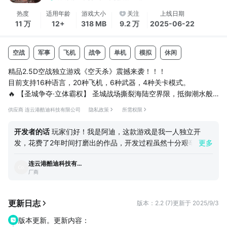
热度
适用年龄
游戏大小
关注
上线日期
11 万
12+
318 MB
9.2 万
2025-06-22
空战
军事
飞机
战争
单机
模拟
休闲
精品2.5D空战独立游戏《空天杀》震撼来袭！！！
目前支持16种语言，20种飞机，6种武器，4种关卡模式。
🔥 ‌【圣城争夺·立体霸权】‌ 圣城战场撕裂海陆空界限，抵御潮水般
进攻！
供应商 连云港酷迪科技有限公司
隐私政策
所需权限
🛡️ ‌【保卫营地·绝境防线】‌ 海天双线告急！你需独立对抗立体攻势：
🛸 【决战苍穹·神话终局】‌ 平流层化作诸神陨落之地！
开发者的话
玩家们好！我是阿迪，这款游戏是我一人独立开
🛰️ 【空天纪元·灰猎犬号】 阻止大BOSS摧毁城市家园！
发，花费了2年时间打磨出的作品，开发过程虽然十分艰辛但坚
更多
引擎轰鸣！弹链上膛！ 在《空天杀》的立体绞杀场中，你的尾焰将
持到了最后。本作品承载着连云港酷迪科技有限公司创业的希
化作王权烙印——这里的天空从不记录败者的残骸，只承认强者用
连云港酷迪科技有限公司
望，也是梦的开始。游戏内的一点一滴都象征着本人对于极致的
炮火刻下...
厂商
追求。本游戏纯免费不含内购，游戏内虽然存在广告，但是不会
在您游戏过程中出现广告，仅在游戏开始和结束会有广告，也请
您多多包涵。酷迪科技所秉承的原则是：不让广告影响玩家游戏
更新日志
版本：2.2 (7)
更新于 2025/9/3
体验，也绝不做换皮抄袭的事情。游戏发布之后会收集玩家的各
版本更新。更新内容：
类反馈，今后会不遗余力地按照玩家真实反馈来修改游戏内容，