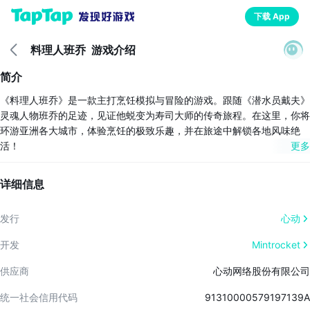
下载 App
料理人班乔
游戏介绍
简介
《料理人班乔》是一款主打烹饪模拟与冒险的游戏。跟随《潜水员戴夫》
灵魂人物班乔的足迹，见证他蜕变为寿司大师的传奇旅程。在这里，你将
环游亚洲各大城市，体验烹饪的极致乐趣，并在旅途中解锁各地风味绝
活！
更多
【烹饪上菜一条龙】
寻访各地的烹饪大师，在他们的餐厅中磨炼厨艺，迎接食客狂潮。合理规
详细信息
划每道菜品的烹饪节奏，与时间赛跑，让佳肴准时上桌！
发行
心动
【刷好感赢顾客】
每个地区居民，都有着他们自己的故事。帮助他们解决各种难题，借此提
开发
Mintrocket
升你的声望，吸引更多顾客光临吧！
供应商
心动网络股份有限公司
【踏上食材收集之旅】
统一社会信用代码
91310000579197139A
畅玩小游戏，解锁趣味事件，即可在各地收集全新食材。用这些食材，去