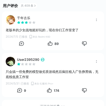
用户评价
共 409 条
少女战地2
测试
高画质
美少女
丧尸
7.7
千年古乐
幼兽帕帕
测试
老版本的少女战地挺好玩的，现在你们工作室变了
冒险
4.5
2024/7/5
已修改
来自 Redmi K60
89
森林恶魔之子
测试
动作
5.8
User2395290
悟空：猴王西游记
测试
角色扮演
5.7
只会搞一些免费的模型做劣质游戏然后疯狂植入广告挣黑钱，无
底线低质工作室
守望联盟
2024/5/31
已修改
测试
来自 红魔9S Pro+
5v5
魔幻
动作
5.2
9
174
烈魂
测试