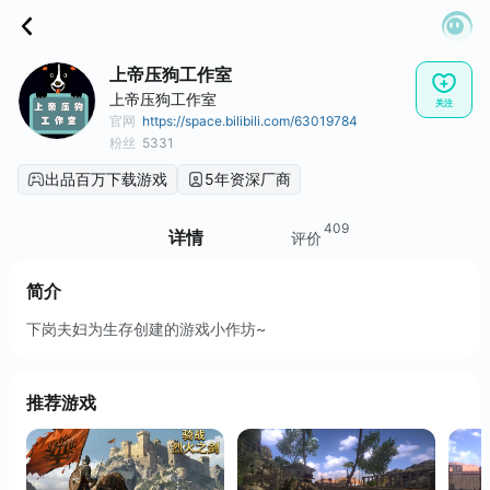
上帝压狗工作室
上帝压狗工作室
关注
官网
https://space.bilibili.com/63019784
粉丝
5331
出品百万下载游戏
5年资深厂商
409
详情
评价
简介
下岗夫妇为生存创建的游戏小作坊~
推荐游戏