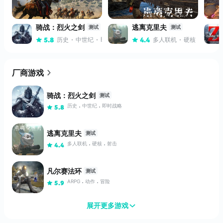
骑战：烈火之剑
逃离克里夫
测试
测试
历史
中世纪
即时战略
多人联机
硬核
射击
5.8
4.4
厂商游戏
骑战：烈火之剑
测试
历史
中世纪
即时战略
5.8
逃离克里夫
测试
多人联机
硬核
射击
4.4
凡尔赛法环
测试
ARPG
动作
冒险
5.9
展开更多游戏
七日求生：新世界
测试
高画质
生存
丧尸
5.6