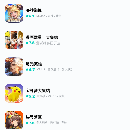
决胜巅峰
MOBA
竞技
社交
6.1
漫画群星：大集结
测试招募已开启
7.8
曙光英雄
MOBA
团队合作
多人联机
6.7
宝可梦大集结
自走棋
MOBA
竞技
5.2
头号禁区
多人联机
搜打撤
竞技
7.6