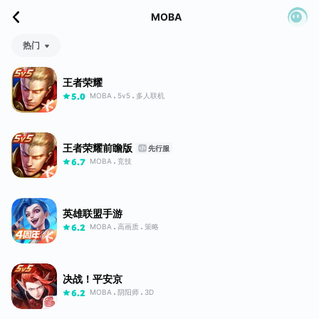
MOBA
热门
王者荣耀
MOBA
5v5
多人联机
5.0
王者荣耀前瞻版
先行服
MOBA
竞技
6.7
英雄联盟手游
MOBA
高画质
策略
6.2
决战！平安京
MOBA
阴阳师
3D
6.2