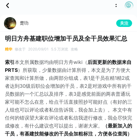
楚玏
关注
明日方舟基建职位增加干员及全干员效果汇总
精华
修改于
2020/09/01
5.5 万浏览
攻略
索引
本文所属数据均由明日方舟wiki（
后面更新的数据来自
PRTS
）所获取，少量数据由计算所得，本文是为了方便大
家查阅和计算所做，由两部分组成，表1是干员在精1精2或
者达到30级后职位会增加的干员，表2是对游戏中所有的干
员数据的一个汇总以及排序，表3是感觉前面的两表普通玩
家可能不怎么在意，给点干活直接照抄可能好点（有好的三
人组也可以评论或者私信告诉我，我会加上去）。本文中有
任何的错误望大家在评论或者私信我进行修改，我会尽快完
成修改，有什么建议也可以提出，谢谢大家。
（最新加入的
干员，有基建技能修改的干员会加粗标注，方便各位查阅）