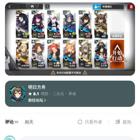
明日方舟
塔防
二次元
养成
8.1
前往论坛
评论
相关
只看作者
最热
58