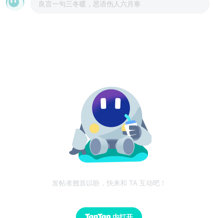
良言一句三冬暖，恶语伤人六月寒
发帖者翘首以盼，快来和 TA 互动吧！
内打开