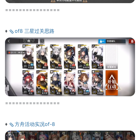
================
♦
of8 三星过关思路
================
♦
方舟活动实况of-8