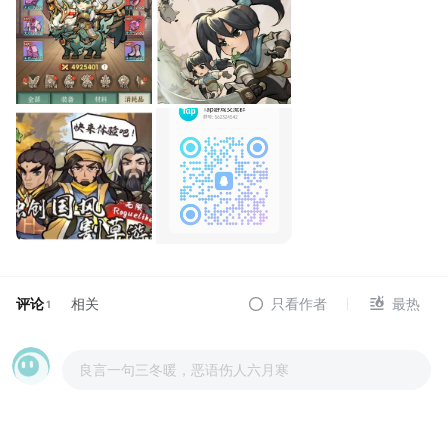
评论
相关
只看作者
最热
1
良言一句三冬暖，恶语伤人六月寒