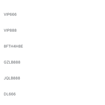
VIP666
VIP888
8FTH4H8E
GZLB888
JQLB888
DL666