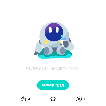
发帖者翘首以盼，快来和 TA 互动吧！
内打开
3
1