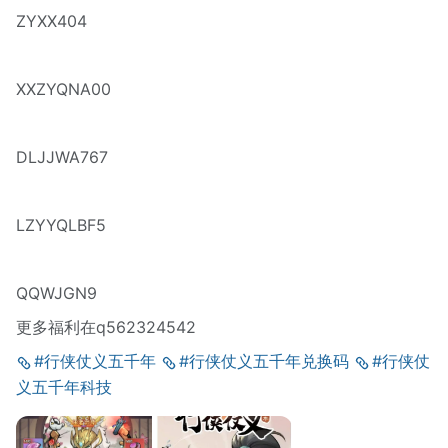
ZYXX404
XXZYQNA00
DLJJWA767
LZYYQLBF5
QQWJGN9
更多福利在q562324542
#行侠仗义五千年
#行侠仗义五千年兑换码
#行侠仗
义五千年科技