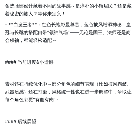
备选脸部设计藏着不同的故事感～是淳朴的小镇居民？还是藏
着秘密的旅人？等你来定义！
- **白发王者**：红色长袍彰显尊贵，蓝色披风增添神秘，皇
冠与长靴的搭配自带“领袖气场”——无论是国王、法师还是商
会领袖，都能轻松适配～
#### 当前进度&小遗憾
素材还在持续优化中～部分角色的细节表现（比如披风褶皱、
武器质感）还在打磨，风格统一性也在进一步调整中，争取让
每个角色都更“有血有肉”～
#### 后续展望