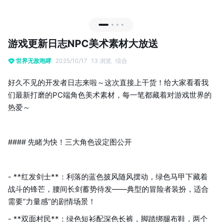
游戏更新日志NPC美术素材大放送
世界无敌咆哮
2025/10/17
13 浏览
综合
好久不见的开发者日志来啦～这次直接上干货！给大家看看我
们最新打磨的PC端角色美术素材，每一笔都藏着对游戏世界的
热爱～
#### 先睹为快！三大角色设定图公开
- **红发剑士**：利落的蓝色披风随风摆动，绿色马甲下藏着
战斗的锋芒，腰间长剑蓄势待发——典型的冒险者装扮，适合
需要“力量感”的剧情场景！
- **双面村民**：绿色短衫配深色长裤，脚踏绑腿布鞋，两个