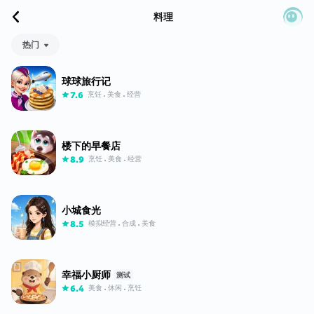
料理
热门
球球旅行记
烹饪
美食
经营
7.6
楼下的早餐店
烹饪
美食
经营
8.9
小城食光
模拟经营
合成
美食
8.5
幸福小厨师
测试
美食
休闲
烹饪
6.4