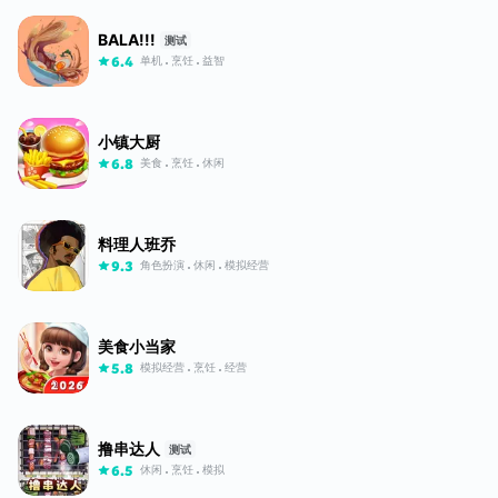
BALA!!!
测试
单机
烹饪
益智
6.4
小镇大厨
美食
烹饪
休闲
6.8
料理人班乔
角色扮演
休闲
模拟经营
9.3
美食小当家
模拟经营
烹饪
经营
5.8
撸串达人
测试
休闲
烹饪
模拟
6.5