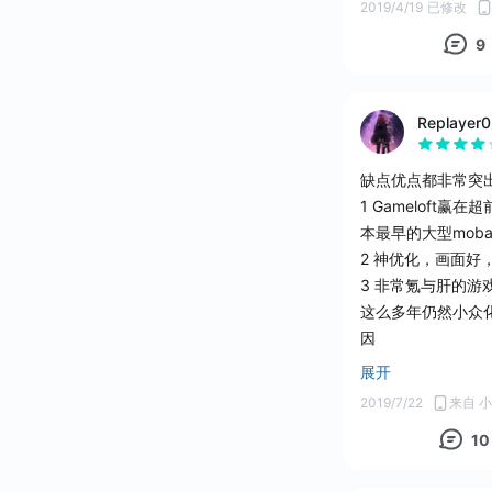
2019/4/19
已修改
9
Replayer0
缺点优点都非常突
1 Gamelof
本最早的大型moba手
2 神优化，画面
3 非常氪与肝的游
这么多年仍然小众
因
4 挂太多，ch不行
展开
5总结:你可以说他
2019/7/22
来自 小
够优秀但称不上非
10