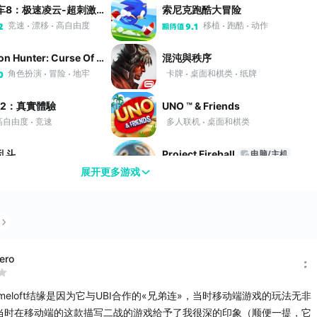
狂野飙车8：极速凌云-超刺激的真实赛车街机游戏
索尼克跑酷大冒险
竞速
漂移
高自由度
移植
跑酷
动作
2
9.1
Dungeon Hunter: Curse Of Heaven
混沌與秩序
角色扮演
冒险
地牢
卡牌
桌面和棋类
纸牌
0
車2：真實體驗
UNO ™ & Friends
高自由度
竞速
多人联机
桌面和棋类
乱斗
Project Fireball
电脑/主机
养成
模拟
模拟经营
体育
休闲
动作
展开更多游戏
队：策略对决
城市狂热：城镇建设游戏
穿越
模拟
模拟经营
经营
閃
六发左轮：一决雌雄
ero
休闲
街机
射击
沙盒
高自由度
8.6
meloft结缘是因为它与UBI合作的«兄弟连»，当时移动端游戏的玩法无非
忍者跳跳跳！- 无尽街机跳跃游戏
The Amazing Spider-Man
当时在移动端的这款描写二战的游戏给予了我很深的印象（顺便一提，它
动作
冒险
动作
冒险
角色扮演
8.8