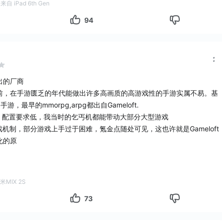
来自 iPad 6th Gen
94
出的厂商
t赢在超前，在手游匮乏的年代能做出许多高画质的高游戏性的手游实属不易。基
游，最早的mmorpg,arpg都出自Gameloft.
好，配置要求低，我当时的乞丐机都能带动大部分大型游戏
戏机制，部分游戏上手过于困难，氪金点随处可见，这也许就是Gameloft
化的原
是坑钱的粪厂，也可以说他是美工满分的大厂，不论怎么说，Gameloft足
米MIX 2S
常良心。
73