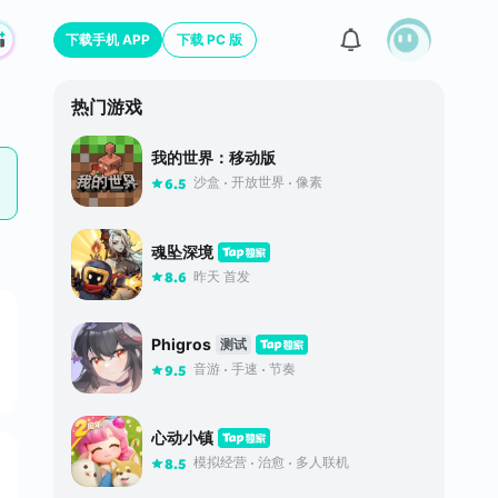
下载手机 APP
下载 PC 版
热门游戏
我的世界：移动版
沙盒
开放世界
像素
6.5
魂坠深境
昨天 首发
8.6
Phigros
测试
音游
手速
节奏
9.5
心动小镇
模拟经营
治愈
多人联机
8.5