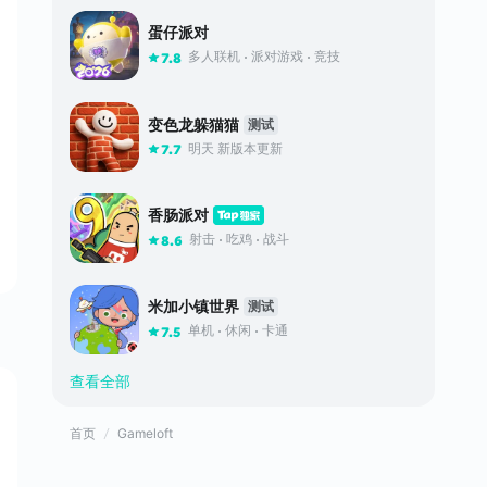
蛋仔派对
多人联机
派对游戏
竞技
7.8
变色龙躲猫猫
测试
明天 新版本更新
7.7
香肠派对
射击
吃鸡
战斗
8.6
米加小镇世界
测试
单机
休闲
卡通
7.5
查看全部
首页
Gameloft