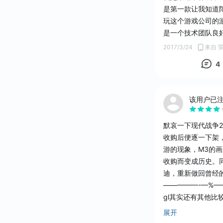
是第一款让我知道
玩这个游戏公司的
是一个技术团队良
7.8
2017/3/24
来自 
4
该用户已
默哀一下现代战争
收购后便逐一下架
游的现象，M3的
收购而变成历史。
迪，重新做回曾经
—————-—%—
gl其实还有其他
COD1，这个游戏
展开