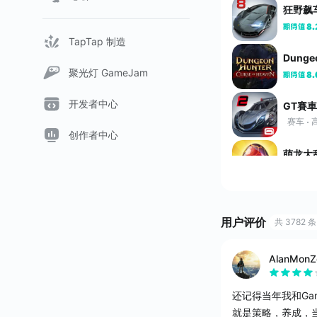
8.
TapTap 制造
聚光灯 GameJam
8.
开发者中心
GT賽
赛车
创作者中心
萌龙大
8.2
闪电部
策略
用户评价
共 3782 条
水果快
AlanMonZ
节奏
还记得当年我和Ga
就是策略，养成，
跑酷