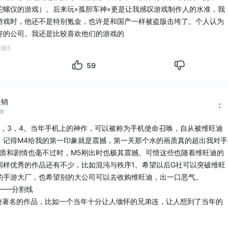
陀螺仪的游戏）。后来玩«孤胆车神»更是让我感叹游戏制作人的水准，我
游戏时，他还不是特别氪金，也许是和国产一样被盗版击垮了。个人认为
N.O.V.A.-近地联盟先遣队：传承战记
科幻
射击
FPS
好的公司。我还是比较喜欢他们的游戏的
荣耀6
59
注销
2，3，4。当年手机上的神作，可以被称为手机使命召唤，自从被维旺迪
，记得M4给我的第一印象就是震撼，第一关那个水的画质真的超出我对手
画质和剧情也毫不过时，M5刚出时也极其震撼。可惜这些也随着维旺迪的
同样优秀的作品还有不少，比如混沌与秩序1。希望以后G社可以突破维旺
的手游大厂，也希望别的大公司可以去收购维旺迪，出一口恶气。
——分割线
比较著名的作品，比如一个当年十分让人缅怀的兄弟连，让人想到了当年的
也下架了……，维旺迪飞吗不可避