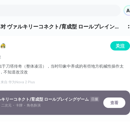
客
对
ヴァルキリーコネクト/育成型 ロールプレイングゲーム 的评价
关注
过
似于刀塔传奇（整体凑活），当时印象中养成的有些地方机械性操作太
不少，不知道改没改
来自 华为Nova 2 Plus
ルキリーコネクト/育成型 ロールプレイングゲーム
日服
查看
二次元
卡牌
角色扮演