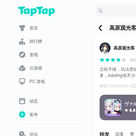
高原观光
首页
排行榜
高原观光客
发现
玩
云游戏
立绘不错，玩法类
多，loading也
PC 游戏
修改于
2019/6/20
动态
ヴァ
8.8
发布
转发
论坛
回复
赞