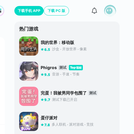
下载手机 APP
下载 PC 版
热门游戏
我的世界：移动版
沙盒
开放世界
像素
6.5
Phigros
测试
音游
手速
节奏
9.5
完蛋！我被男同学包围了
测试
测试下载已开启
9.7
蛋仔派对
多人联机
派对游戏
竞技
7.8