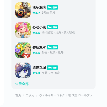
魂坠深境
2天前 首发
8.7
心动小镇
模拟经营
治愈
多人联机
8.5
香肠派对
射击
吃鸡
战斗
8.6
追迹迷城
今天10点 首发
9.3
查看全部
首页
二次元
ヴァルキリーコネクト/育成型 ロールプレイングゲーム