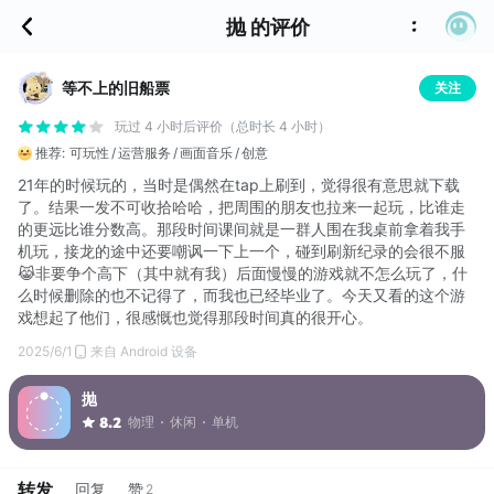
抛 的评价
等不上的旧船票
关注
玩过 4 小时后评价（总时长 4 小时）
推荐:
可玩性
运营服务
画面音乐
创意
21年的时候玩的，当时是偶然在tap上刷到，觉得很有意思就下载
了。结果一发不可收拾哈哈，把周围的朋友也拉来一起玩，比谁走
的更远比谁分数高。那段时间课间就是一群人围在我桌前拿着我手
机玩，接龙的途中还要嘲讽一下上一个，碰到刷新纪录的会很不服
😹非要争个高下（其中就有我）后面慢慢的游戏就不怎么玩了，什
么时候删除的也不记得了，而我也已经毕业了。今天又看的这个游
戏想起了他们，很感慨也觉得那段时间真的很开心。
2025/6/1
来自 Android 设备
抛
物理
休闲
单机
8.2
转发
回复
赞
2