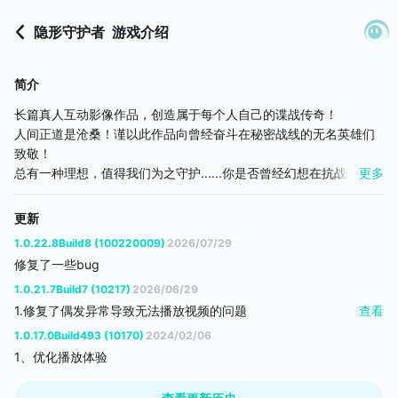
隐形守护者
游戏介绍
简介
长篇真人互动影像作品，创造属于每个人自己的谍战传奇！
人间正道是沧桑！谨以此作品向曾经奋斗在秘密战线的无名英雄们
致敬！
总有一种理想，值得我们为之守护......你是否曾经幻想在抗战年代，
更多
独自潜伏于多方黑暗势力之中，成为一名隐形守护者，为抗战胜利
奉献青春甚至牺牲生命？
更新
时代、信仰、忠孝、情义、爱恨、恩仇、人性......万象艰险之中，当
1.0.22.8Build8 (100220009)
2026/07/29
你置身于两难境地之时，究竟该如何选择？乱世谍战，守护初心，
修复了一些bug
看地下英雄如何周旋于各方势力！获取情报，扭转乾坤，你的选择
诞生百千种生死剧情！踏上隐形的战场，这个使命你能否完成？这
1.0.21.7Build7 (10217)
2026/06/29
个秘密你能否守护？
1.修复了偶发异常导致无法播放视频的问题
查看
2.优化了弱网环境下的体验
1.0.17.0Build493 (10170)
2024/02/06
剧情背景
1、优化播放体验
你叫肖途，两年前的你，还是上海一名慷慨激昂的爱国学生，在街
头奔走疾呼“抗日救亡”，却因年少血气方刚，被逮捕入狱。释放后老