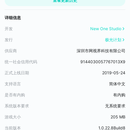
查看更新历史
师安排你去往日本留学，两年后，你当年的爱国学生形象早已被人
们遗忘，老师与组织决定让你打入敌人内部，你要如何机智地扮演
好这个“谍中谍”？面对一个个艰难的选择是顾全大局还是心慈手软？
详细信息
一起回到战火纷飞的动荡年代，成为一名隐形守护者，亲身体验步
步为营的谍战人生。你的每一个选择都将影响结局的走向，上百种
开发
New One Studio
分支剧情等你解锁！四大完全不同的大结局让你感慨万千！
发行
极光计划
荣获奖项
供应商
深圳市网视界科技有限公司
这一年来，我们陆续获得了很多奖项：
统一社会信用代码
9144030057767013X9
荣获英国电影电视艺术学院展奕计划（中国）奖项（BAFTA Breakt
正式上线日期
2019-05-24
hrough China Winner)
荣获App Store年度最佳迷人剧情奖
支持语言
简体中文
荣获TapTap年度游戏大赏最迷人剧情奖
荣获Game Look年度最强音最佳游戏剧情奖
是否有内购
有内购
荣获金葡萄奖年度最受关注游戏
荣获小米应用商店最高荣誉奖项金米奖
系统版本要求
无系统要求
游戏大小
205 MB
这一切离不开大家一直以来的支持和认可，谢谢大家！
时光消逝，但我们热爱的许多事物，将永远延续。
当前版本
1.0.22.8Build8