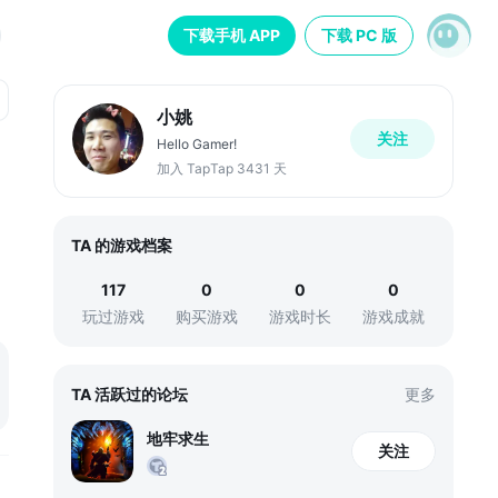
下载手机 APP
下载 PC 版
小姚
关注
Hello Gamer!
加入 TapTap 3431 天
TA 的游戏档案
117
0
0
0
玩过游戏
购买游戏
游戏时长
游戏成就
TA 活跃过的论坛
更多
地牢求生
关注