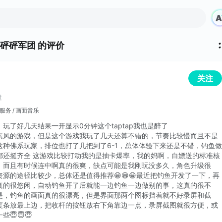
砰砰军团 的评价
关注
过
服务
画面音乐
玩了好几天结果一开显示0分钟这个taptap我也是醉了
素风的游戏，但是这个游戏我玩了几天还算不错的，节奏比较慢而且不是
这种佛系玩家，排位也打了几把到了6-1，总体体验下来还是不错，钓鱼做
都还挺齐全 这游戏比较打动我的是抽卡爆率，我的妈啊，白嫖送的标准核
，而且有时候连中啊真的很爽，缺点可能是我刚玩没多久，角色升级很
源的途径比较少，总体还是值得推荐😁😁😁最近把钓鱼开发了一下，再
真的很悠闲，自动钓鱼开了后就能一边钓鱼一边做别的事，这真的很不
是，钓鱼的画面真的很漂亮，但是界面那两个图标挡着就不好录屏和截
度条放最上边，把收杆的按钮放右下角靠边一点，录屏截图就很方便，或
😇😇😇