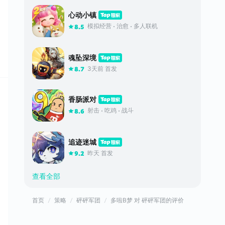
心动小镇
模拟经营
治愈
多人联机
8.5
魂坠深境
3天前 首发
8.7
香肠派对
射击
吃鸡
战斗
8.6
追迹迷城
昨天 首发
9.2
查看全部
首页
策略
砰砰军团
多啦B梦 对 砰砰军团的评价