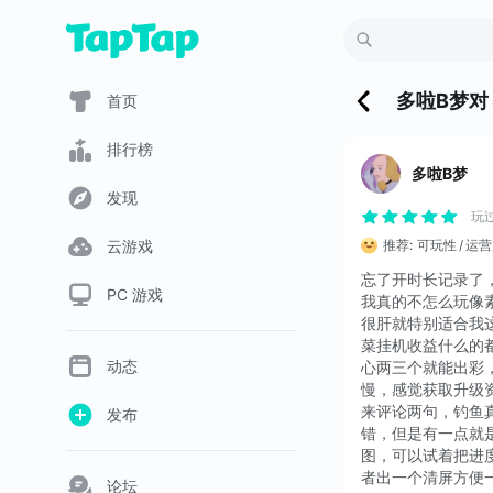
多啦B梦
对
首页
排行榜
多啦B梦
发现
玩
云游戏
推荐:
可玩性
运营
忘了开时长记录了，
PC 游戏
我真的不怎么玩像
很肝就特别适合我
菜挂机收益什么的
动态
心两三个就能出彩
慢，感觉获取升级资
来评论两句，钓鱼
发布
错，但是有一点就
图，可以试着把进
者出一个清屏方便一些
论坛