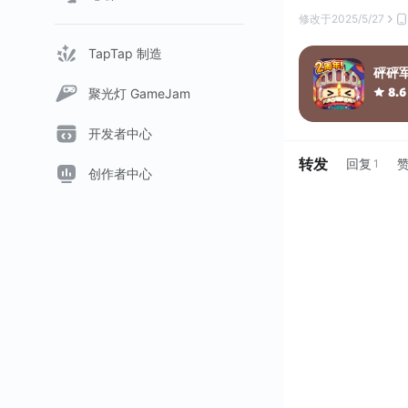
修改于
2025/5/27
TapTap 制造
砰砰
聚光灯 GameJam
8.6
开发者中心
转发
回复
1
创作者中心