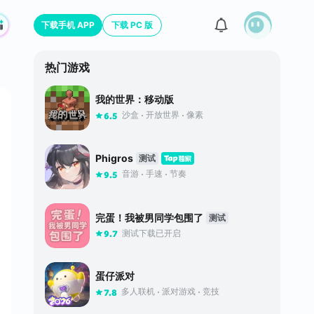
下载手机 APP
下载 PC 版
热门游戏
我的世界：移动版
沙盒
开放世界
像素
6.5
Phigros
测试
音游
手速
节奏
9.5
完蛋！我被男同学包围了
测试
测试下载已开启
9.7
蛋仔派对
多人联机
派对游戏
竞技
7.8