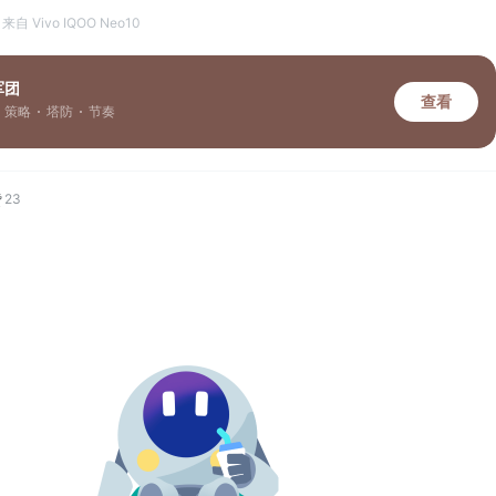
来自 Vivo IQOO Neo10
军团
查看
策略
塔防
节奏
赞
23