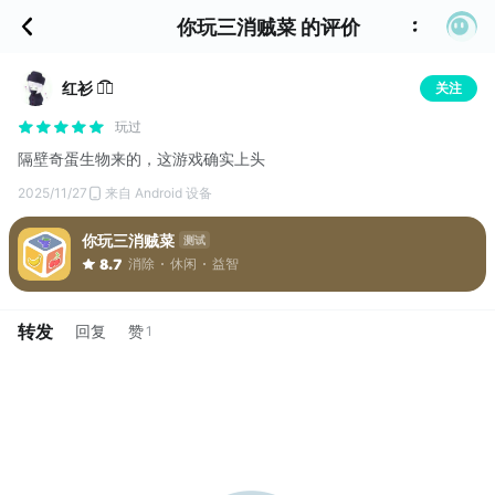
你玩三消贼菜 的评价
红衫 ั͡✾
关注
玩过
隔壁奇蛋生物来的，这游戏确实上头
2025/11/27
来自 Android 设备
你玩三消贼菜
测试
消除
休闲
益智
8.7
转发
回复
赞
1