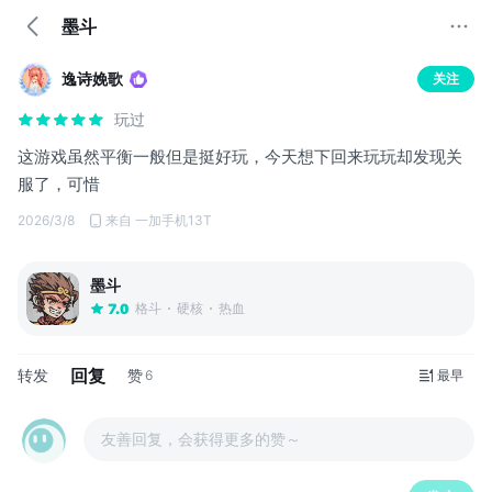
墨斗
逸诗娩歌
关注
玩过
这游戏虽然平衡一般但是挺好玩，今天想下回来玩玩却发现关
服了，可惜
2026/3/8
来自 一加手机13T
墨斗
格斗
硬核
热血
7.0
回复
转发
赞
6
最早
友善回复，会获得更多的赞～