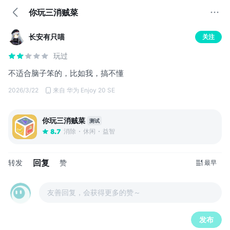
你玩三消贼菜
长安有只喵
关注
玩过
不适合脑子笨的，比如我，搞不懂
2026/3/22
来自 华为 Enjoy 20 SE
你玩三消贼菜
测试
消除
休闲
益智
8.7
回复
转发
赞
最早
友善回复，会获得更多的赞～
发布