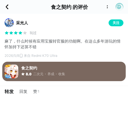
食之契约 的评价
采光人
关注
玩过
麻了，什么时候有应用宝服转官服的功能啊。在这么多年游玩的情
怀加持下还算不错
2026/5/8
来自 Redmi K70 Ultra
食之契约
二次元
养成
收集
8.0
转发
回复
赞
1