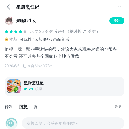
星厨烹饪记
景喻独生女
关注
玩过 25 分钟后评价（总时长 71 分钟）
推荐:
可玩性
运营服务
画面音乐
值得一玩，那些手速快的很，建议大家来玩每次赚的也很多，
不会亏 还可以去各个国家各个地点做😋
2026/6/6
来自 Vivo Y78m
星厨烹饪记
模拟
7.1
回复
转发
赞
最早
友善回复，会获得更多的赞～