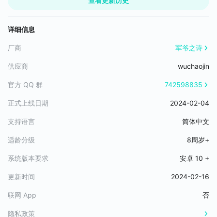
查看更新历史
5-宠物血量上升，不会反伤死亡了
4-修复了打矮人报错的问题
关于佛珠卡顿，还要改版修复
详细信息
厂商
军爷之诗
供应商
wuchaojin
官方 QQ 群
742598835
正式上线日期
2024-02-04
支持语言
简体中文
适龄分级
8周岁+
系统版本要求
安卓 10 +
更新时间
2024-02-16
联网 App
否
隐私政策