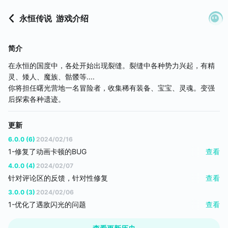
永恒传说
游戏介绍
简介
在永恒的国度中，各处开始出现裂缝。裂缝中各种势力兴起，有精
灵、矮人、魔族、骷髅等....
你将担任曙光营地一名冒险者，收集稀有装备、宝宝、灵魂。变强
后探索各种遗迹。
更新
6.0.0 (6)
2024/02/16
1-修复了动画卡顿的BUG
查看
2-更新礼包可以领取新的奖励了
4.0.0 (4)
2024/02/07
3-精力恢复增加3倍，因为无法判定每日领取，只能加速恢复体力
针对评论区的反馈，针对性修复
查看
精力上限+到5000
1-修复了部分物品点击直接消耗的BUG
3.0.0 (3)
2024/02/06
2-修复了解毒剂不解毒的BUG
1-优化了遇敌闪光的问题
查看
3-第四图恶魔死亡后，使徒也会跟着死亡了
2-优化了部分战斗动画闪光的问题
4-二图尸毒效果减半了
3-修复了第二图领主击杀任务无累积的问题