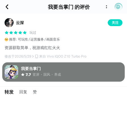
我要当掌门 的评价
云深
关注
玩过
推荐:
可玩性
运营服务
画面音乐
资源获取简单，祝游戏红红火火
修改于
2026/5/29
来自 Vivo IQOO Z10 Turbo Pro
我要当掌门
竖屏
国风
养成
7.7
转发
回复
赞