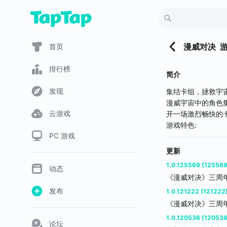
漫威对决
首页
排行榜
简介
发现
集结卡组，拯救宇宙
漫威宇宙中的角色
云游戏
开一场激烈畅快的
游戏特色:
PC 游戏
-史诗级3D激斗
漫威人物冲破屏幕
更新
见证最喜爱的超级
1.0.125569 (125569
动态
《漫威对决》三周
-漫威历险全新篇章
发布
熟悉的人物，意想
1.0.121222 (121222
重温内战，无限战
《漫威对决》三周
1.0.120536 (120536
论坛
-构筑不设限，创意