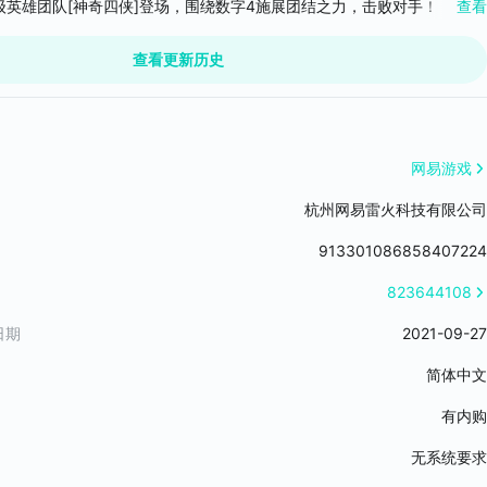
级英雄团队[神奇四侠]登场，围绕数字4施展团结之力，击败对手！
查看
出自己的方式！
庆典盛大开启，参与活动即可领取传奇卡牌和精美外观资源！
为友，或者让钢铁侠与蜘蛛侠并肩作战！
新内容，欢迎大家进入游戏体验。
查看更新历史
验无限可能！
中
位超级英雄的超强实力!
人物聚集于此——各种类型的钢铁侠装甲，来自不同宇宙的蜘蛛人以及众多
网易游戏
士……快去集结他们吧！
杭州网易雷火科技有限公司
原漫威宇宙
913301086858407224
世界！
戏画面，搭配超华丽动画特效和让人身临其境的CV配音,享受沉浸式的漫威
823644108
日期
2021-09-27
简体中文
有内购
无系统要求