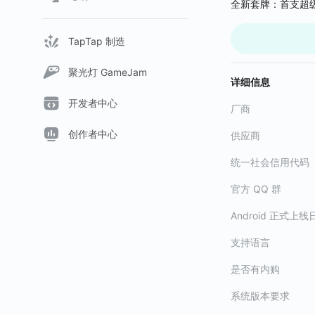
全新套牌：首支超
构筑专属牌组，玩
周年庆典：一周年
让雷神索尔与洛基
更多游戏活动与更
TapTap 制造
在这里，你可以体
聚光灯 GameJam
-150+超英尽收囊
详细信息
在手机里领略上百
开发者中心
超过150个漫威
厂商
勇敢的阿斯加德战
创作者中心
供应商
-次世代特效，还
统一社会信用代码
随时随地进入漫威
通过CG级别的游
官方 QQ 群
游戏体验。
Android 正式上线
© 2021 MARVEL
支持语言
是否有内购
系统版本要求