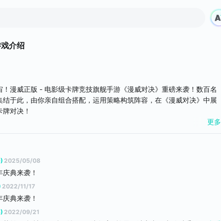
游戏介绍
！漫威正版 - 电影级卡牌竞技旗舰手游《漫威对决》重磅来袭！数百名
集结于此，由你亲自组合搭配，运用策略构筑阵容，在《漫威对决》中展
卡牌对决！
更多
，给你带来超豪华的视觉享受！
英雄和超级反派，在电影级的特效下激活他们的终极力量！
)
2025/05/08
年庆典来袭！
不到的故事！
)
2022/11/17
争等劲爆经典剧情，竟有意想不到的情节和曲折……？
年庆典来袭！
)
2022/09/21
无极限