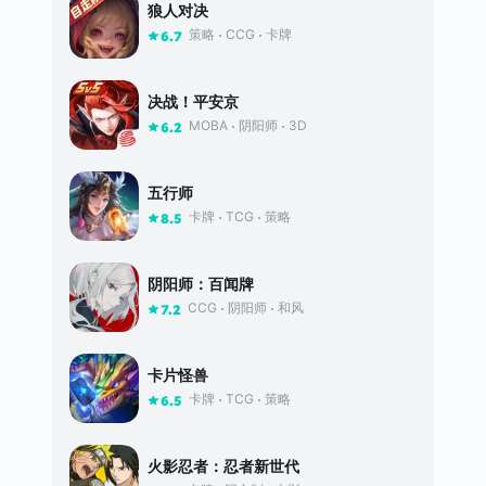
狼人对决
策略
CCG
卡牌
6.7
决战！平安京
MOBA
阴阳师
3D
6.2
五行师
卡牌
TCG
策略
8.5
阴阳师：百闻牌
CCG
阴阳师
和风
7.2
卡片怪兽
卡牌
TCG
策略
6.5
火影忍者：忍者新世代