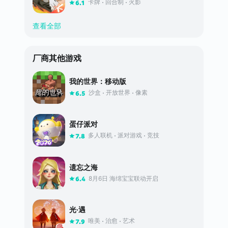
卡牌
回合制
火影
6.1
查看全部
厂商其他游戏
我的世界：移动版
沙盒
开放世界
像素
6.5
蛋仔派对
多人联机
派对游戏
竞技
7.8
遗忘之海
8月6日 海绵宝宝联动开启
6.4
光·遇
唯美
治愈
艺术
7.9