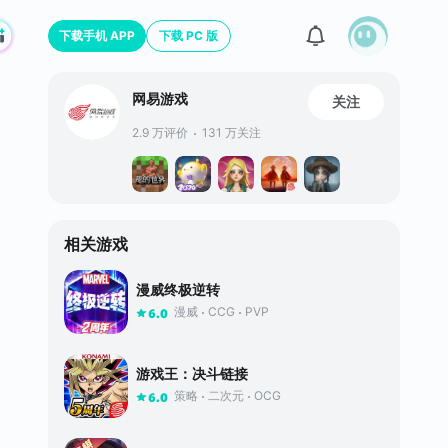
下载手机 APP
下载 PC 版
网易游戏
关注
2.9 万评价
131 万关注
相关游戏
漫威终极逆转
漫威
CCG
PVP
6.0
游戏王：决斗链接
策略
二次元
OCG
6.0