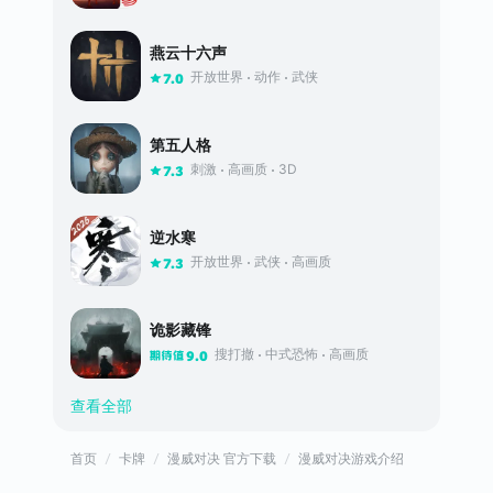
燕云十六声
开放世界
动作
武侠
7.0
第五人格
刺激
高画质
3D
7.3
逆水寒
开放世界
武侠
高画质
7.3
诡影藏锋
搜打撤
中式恐怖
高画质
9.0
查看全部
首页
卡牌
漫威对决 官方下载
漫威对决游戏介绍