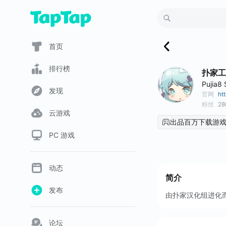
首页
排行榜
扑家工
Pujia8 
发现
官网
ht
粉丝
28
云游戏
出品百万下载游
PC 游戏
动态
简介
发布
由扑家汉化组进化
论坛