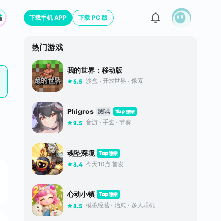
下载手机 APP
下载 PC 版
热门游戏
我的世界：移动版
沙盒
开放世界
像素
6.5
Phigros
测试
音游
手速
节奏
9.5
魂坠深境
今天10点 首发
8.4
心动小镇
模拟经营
治愈
多人联机
8.5