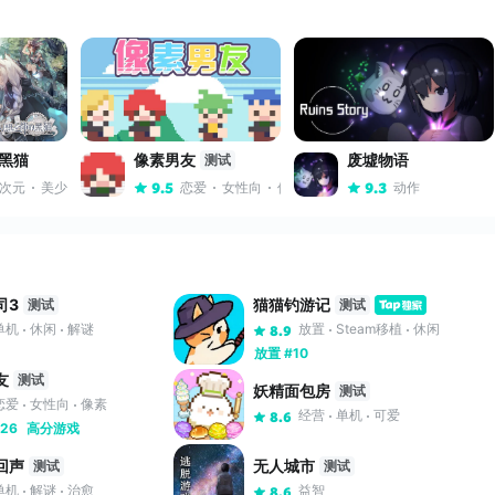
黑猫
像素男友
废墟物语
测试
次元
美少女
卡牌
恋爱
女性向
像素
动作
9.5
9.3
司3
猫猫钓游记
测试
测试
单机
休闲
解谜
放置
Steam移植
休闲
8.9
放置 #10
友
测试
妖精面包房
测试
恋爱
女性向
像素
经营
单机
可爱
8.6
26
高分游戏
回声
无人城市
测试
测试
单机
解谜
治愈
益智
8.6