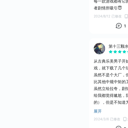
每一款游戏都有它
者剧情所吸引😇
2024/8/12
已修改
1
第十三颗
从古典乐美男子开
戏，就下载了几个
虽然不是个大厂，
比其他中规中矩的
虽然立绘拉夸，剧
绘我都觉得尴尬，
的），但是不知道
希望多出类似的放
展开
————————
2024/3/6
已修改
240306：