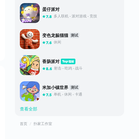
蛋仔派对
多人联机
派对游戏
竞技
7.8
变色龙躲猫猫
测试
休闲
7.6
香肠派对
射击
吃鸡
战斗
8.6
米加小镇世界
测试
单机
休闲
卡通
7.5
查看全部
首页
扑家工作室