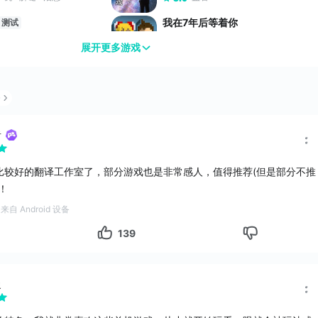
我在7年后等着你
测试
恋爱
病娇
像素
爱情
治愈
像素
9.8
展开更多游戏
戏
高分游戏
布偶动物的餐厅
测试
心工厂
测试
放置
经营
宠物
9.4
休闲
条
高分游戏
熊熊面包房
试
测试
者
密室
解谜
单机
模拟经营
合成
休闲
6.5
奶
测试
比较好的翻译工作室了，部分游戏也是非常感人，值得推荐(但是部分不推
迷你荒岛求生
测试
益智
！
多人联机
模拟
竖屏
4.9
戏
来自 Android 设备
摊
测试
139
休闲
曼