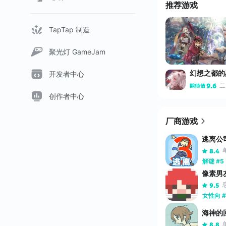
推荐游戏
TapTap 制造
聚光灯 GameJam
幻想之都的
开发者中心
二
9.6
创作者中心
厂商游戏
逃离公
8.4
解谜 #5
像素男
9.5
女性向 #
海神的
8.8