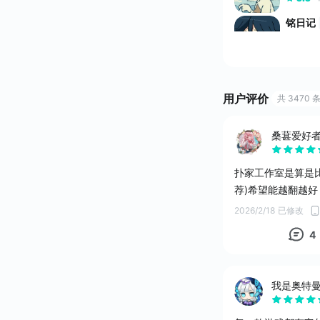
铭日记
9.4
高分游
仓鼠点
6.6
用户评价
共 3470 
迷雾
测
桑葚爱好
8.1
我和奶
扑家工作室是算是
9.4
荐)希望能越翻越好
高分游
2026/2/18
已修改
寿司小
4
7.9
我是奥特