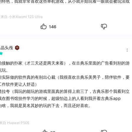
的特色，我就非常喜欢这些单机游戏，从小就开始玩看一眼就会被玩法或
来自 小米Xiaomi 12S Ultra
146
水晶头颅
始接触的扑家（才三天还是两天来着），在古典乐里面的广告看到别的游
玩玩。
但实际做的软件真的有别出心裁（我很喜欢古典乐美男子，陪伴软件，要
工作软件更让人舒适）
情拉夸（我玩的能玩的游戏里面真的算得上前三了，古典乐那个我看到立
我在图书馆挂件学习的时候，超级怕边上的人看到我开着古典乐app
为啥，我就是莫名其妙的玩的下去，而且还好喜欢。
置陪伴类游戏
———
来自 Huawei P50E