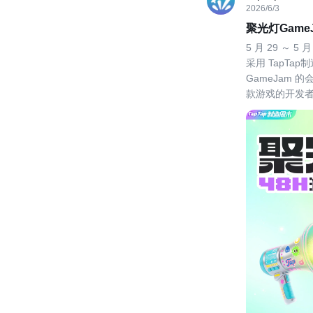
2026/6/3
聚光灯Game
5 月 29 ～ 
采用 TapTa
GameJam
款游戏的开发
受限于 48小
多有想法、有