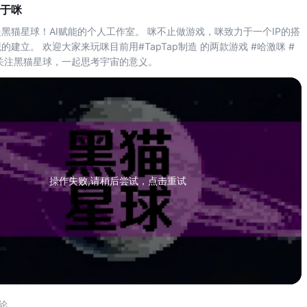
于咪
AI 工具等各个环节的实战经验。
我们从投稿里挑选了不少实战干
黑猫星球！AI赋能的个人工作室。 咪不止做游戏，咪致力于一个IP的搭
货，希望能给各位还在创作路上的
建立。 欢迎大家来玩咪目前用#TapTap制造 的两款游戏 #哈激咪 #
开发者们有所帮助~ 也欢迎更多的
关注黑猫星球，一起思考宇宙的意义。
同行开发者们来参与本次开发心得
分享，活动戳 ↓ ↓ >>> 【踩坑
操作失败,请稍后尝试，点击重试
论