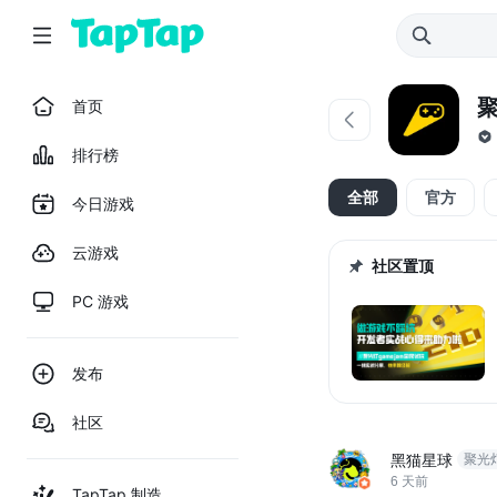
首页
排行榜
全部
官方
今日游戏
云游戏
社区置顶
PC 游戏
发布
社区
黑猫星球
聚光灯
6 天前
TapTap 制造