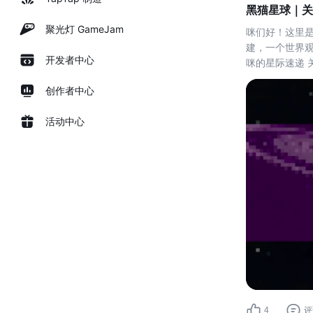
黑猫星球｜关
聚光灯 GameJam
咪们好！这里是
建，一个世界观的
开发者中心
咪的星际速递 
创作者中心
活动中心
4
评