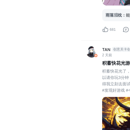
雨落泪枕
：
能
681
TAN
创意关卡
2 天前
积蓄快花光游
积蓄快花光了
以请你玩3分
得我立刻去面
#发现好游戏 
作室 #
标签