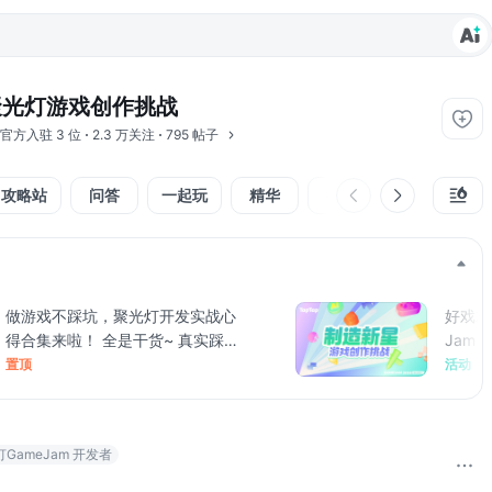
聚光灯游戏创作挑战
官方入驻
3 位
2.3 万关注
795 帖子
攻略站
问答
一起玩
精华
视频
技术交流
做游戏不踩坑，聚光灯开发实战心
好戏就
得合集来啦！ 全是干货~ 真实踩
Jam
坑 × 项目复盘 × AI 工具 × 美术视
演出！
置顶
活动
听运营... 一次看够！ 在本次「聚
光灯游戏开发心得接力」活动中，
很多开发者都真诚地分享了自己的
GameJam 开发者
开发心得：有踩坑复盘、有项目决
策思考，还有程序、美术、运营、