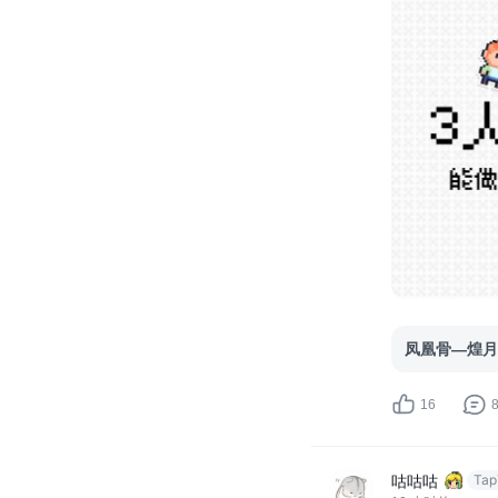
凤凰骨—煌月
16
咕咕咕
Ta