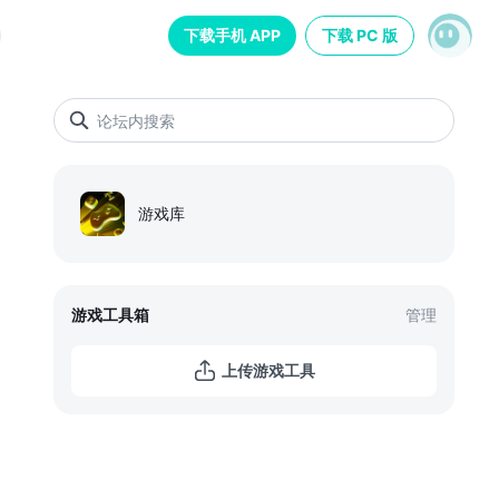
下载手机 APP
下载 PC 版
AI 创作
运营妙招
求助问答
视听制作
踩坑复盘
游戏库
游戏工具箱
管理
位！「制造新星 Game
」第3期启幕，一起玩转叙事
上传游戏工具