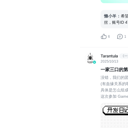
懒小羊
：
希望
丝，账号ID
特别想制造
@TapTap制
6
1
Tarantula
《一
2025/10/13
一家三口的第一
没错，我们的团
(有血缘关系的哪
具体是怎么组成
这次参加 Gam
虽然听起来像
期间也会互相
从很早以前我
但苦于一些苦于~
所以当伟仔看