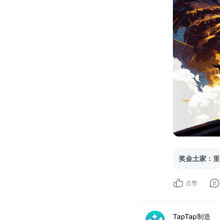
奖金土家
：
重
点赞
TapTap制造