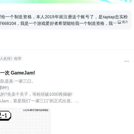
给一个制造资格，本人2019年就注册这个账号了，是taptap忠实粉
图片
 47668104，我是一个游戏爱好者希望能给我一个制造资格，我
一个模拟经营游戏，希望能给我个机会，我已经申请很久了，谢谢！！
造
人史诗》程序
次 GameJam!
队是真·一家三口。
种!)
的?先卖个关子，等粉丝破1000再揭秘!
eJam，算是我们“一家三口”的正式出道。
是某种乡村喜剧的开场，但我们真的很认真在做游戏
沉默对方的方案，然后又展开继续讨论优化哈哈
们就立志一定要做一款属于自己的游戏。
~~但好在现在还在~~~~
到@